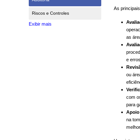
As principais
Riscos e Controles
Avalia
Exibir mais
operac
as áre
Avalia
proced
e erro
Revis
ou áre
eficiê
Verifi
com os
para g
Apoio
na tom
melhor