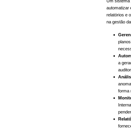
Um sistema e
automatizar 
relatórios 
na gestão da 
Geren
planos
necess
Autom
a gera
audito
Análi
anomal
forma 
Monit
Intern
penden
Relató
fornec