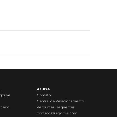
E
AJUDA
gdrive
Contato
Central de Relacionamento
rceiro
Perguntas Frequentes
contato@regdrive.com