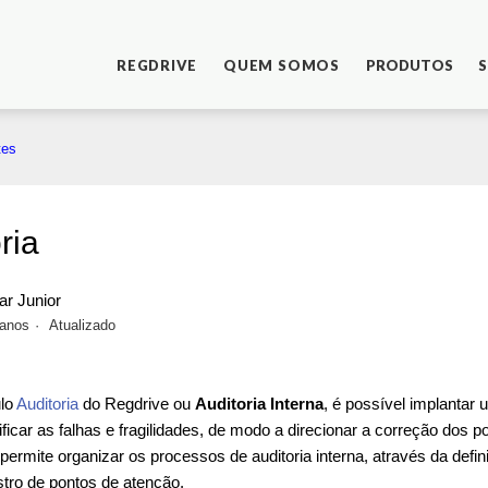
REGDRIVE
QUEM SOMOS
PRODUTOS
S
tes
ria
ar Junior
 anos
Atualizado
lo
Auditoria
do Regdrive ou
Auditoria Interna
,
é possível implantar 
ntificar as falhas e fragilidades, de modo a direcionar a correção do
permite organizar os processos de auditoria interna, através da defin
stro de pontos de atenção.