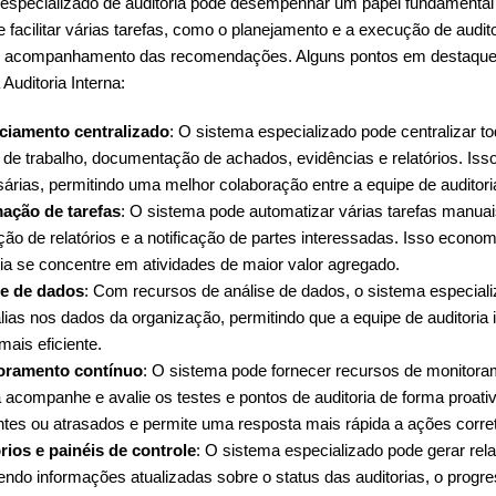
specializado de auditoria pode desempenhar um papel fundamental na
e facilitar várias tarefas, como o planejamento e a execução de aud
e o acompanhamento das recomendações. Alguns pontos em destaque 
Auditoria Interna:
ciamento centralizado
: O sistema especializado pode centralizar t
 de trabalho, documentação de achados, evidências e relatórios. Isso 
árias, permitindo uma melhor colaboração entre a equipe de auditori
ação de tarefas
: O sistema pode automatizar várias tarefas manua
ção de relatórios e a notificação de partes interessadas. Isso econo
ria se concentre em atividades de maior valor agregado.
se de dados
: Com recursos de análise de dados, o sistema especializ
ias nos dados da organização, permitindo que a equipe de auditoria i
mais eficiente.
oramento contínuo
: O sistema pode fornecer recursos de monitoram
a acompanhe e avalie os testes e pontos de auditoria de forma proativ
tes ou atrasados e permite uma resposta mais rápida a ações corre
rios e painéis de controle
: O sistema especializado pode gerar rela
endo informações atualizadas sobre o status das auditorias, o prog