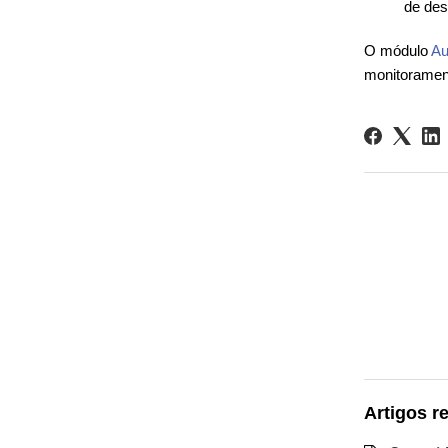
de des
O módulo
Au
monitorament
Artigos r