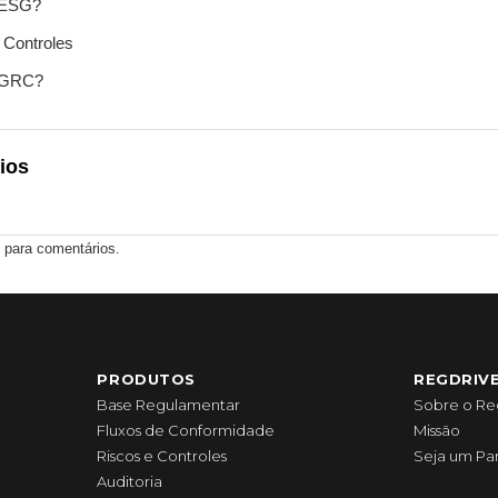
 ESG?
 Controles
 GRC?
ios
 para comentários.
PRODUTOS
REGDRIV
Base Regulamentar
Sobre o Re
Fluxos de Conformidade
Missão
Riscos e Controles
Seja um Pa
Auditoria