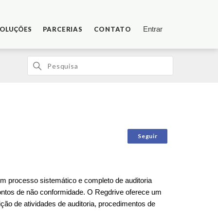
Entrar
OLUÇÕES
PARCERIAS
CONTATO
Ainda não segu
Seguir
um pr
ocesso sistemático e completo de auditoria
s pontos de não conformidade. O Regdrive oferece um
ição de atividades de auditoria, procedimentos de