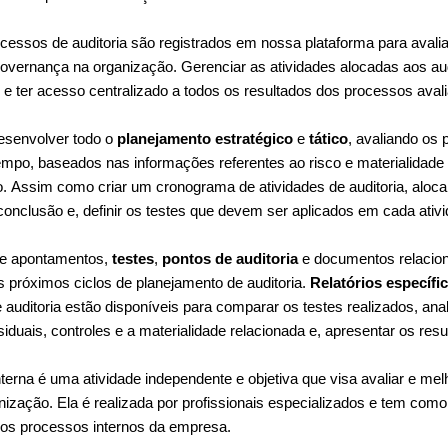
cessos de auditoria são registrados em nossa plataforma para avalia
governança na organização. Gerenciar as atividades alocadas aos a
 e ter acesso centralizado a todos os resultados dos processos aval
esenvolver todo o
planejamento estratégico
e
tático
, avaliando os
empo, baseados nas informações referentes ao risco e materialidade
. Assim como criar um cronograma de atividades de auditoria, alocar
onclusão e, definir os testes que devem ser aplicados em cada ativi
de apontamentos,
testes
,
pontos de auditoria
e documentos relacion
os próximos ciclos de planejamento de auditoria.
Relatórios específi
 auditoria estão disponíveis para comparar os testes realizados, anali
siduais, controles e a materialidade relacionada e, apresentar os res
Interna é uma atividade independente e objetiva que visa avaliar e me
ização. Ela é realizada por profissionais especializados e tem como 
dos processos internos da empresa.